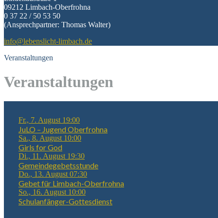
09212 Limbach-Oberfrohna
0 37 22 / 50 53 50
(Ansprechpartner: Thomas Walter)
info@lebenslicht-limbach.de
Veranstaltungen
Veranstaltungen
Fr., 7. August 19:00
JuLO – Jugend Oberfrohna
Sa., 8. August 10:00
Girls for God
Di., 11. August 19:30
Gemeindegebetsstunde
Do., 13. August 07:30
Gebet für Limbach-Oberfrohna
So., 16. August 10:00
Schulanfänger-Gottesdienst