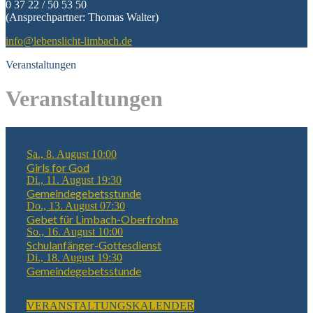
0 37 22 / 50 53 50
(Ansprechpartner: Thomas Walter)
info@lebenslicht-limbach.de
Veranstaltungen
Veranstaltungen
Sa., 8. August 10:00
Girls for God
Di., 11. August 19:30
Gemeindegebetsstunde
Do., 13. August 07:30
Gebet für Limbach-Oberfrohna
So., 16. August 10:00
Schulanfänger-Gottesdienst
Di., 18. August 19:30
Gemeindegebetsstunde
VERANSTALTUNGSKALENDER