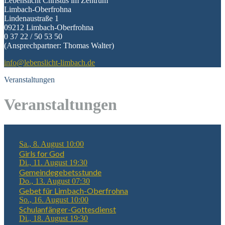
Lebenslicht Christus im Zentrum
Limbach-Oberfrohna
Lindenaustraße 1
09212 Limbach-Oberfrohna
0 37 22 / 50 53 50
(Ansprechpartner: Thomas Walter)
info@lebenslicht-limbach.de
Veranstaltungen
Veranstaltungen
Sa., 8. August 10:00
Girls for God
Di., 11. August 19:30
Gemeindegebetsstunde
Do., 13. August 07:30
Gebet für Limbach-Oberfrohna
So., 16. August 10:00
Schulanfänger-Gottesdienst
Di., 18. August 19:30