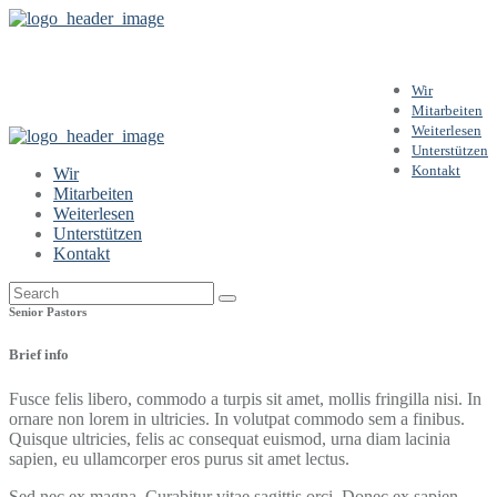
Aaron & Julia Green
Wir
Mitarbeiten
Weiterlesen
Unterstützen
Kontakt
Wir
Mitarbeiten
Weiterlesen
Unterstützen
Kontakt
Senior Pastors
Brief info
Fusce felis libero, commodo a turpis sit amet, mollis fringilla nisi. In
ornare non lorem in ultricies. In volutpat commodo sem a finibus.
Quisque ultricies, felis ac consequat euismod, urna diam lacinia
sapien, eu ullamcorper eros purus sit amet lectus.
Sed nec ex magna. Curabitur vitae sagittis orci. Donec ex sapien,