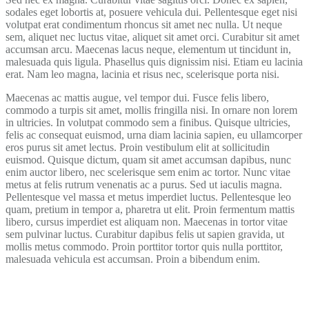
sodales eget lobortis at, posuere vehicula dui. Pellentesque eget nisi
volutpat erat condimentum rhoncus sit amet nec nulla. Ut neque
sem, aliquet nec luctus vitae, aliquet sit amet orci. Curabitur sit amet
accumsan arcu. Maecenas lacus neque, elementum ut tincidunt in,
malesuada quis ligula. Phasellus quis dignissim nisi. Etiam eu lacinia
erat. Nam leo magna, lacinia et risus nec, scelerisque porta nisi.
Maecenas ac mattis augue, vel tempor dui. Fusce felis libero,
commodo a turpis sit amet, mollis fringilla nisi. In ornare non lorem
in ultricies. In volutpat commodo sem a finibus. Quisque ultricies,
felis ac consequat euismod, urna diam lacinia sapien, eu ullamcorper
eros purus sit amet lectus. Proin vestibulum elit at sollicitudin
euismod. Quisque dictum, quam sit amet accumsan dapibus, nunc
enim auctor libero, nec scelerisque sem enim ac tortor. Nunc vitae
metus at felis rutrum venenatis ac a purus. Sed ut iaculis magna.
Pellentesque vel massa et metus imperdiet luctus. Pellentesque leo
quam, pretium in tempor a, pharetra ut elit. Proin fermentum mattis
libero, cursus imperdiet est aliquam non. Maecenas in tortor vitae
sem pulvinar luctus. Curabitur dapibus felis ut sapien gravida, ut
mollis metus commodo. Proin porttitor tortor quis nulla porttitor,
malesuada vehicula est accumsan. Proin a bibendum enim.