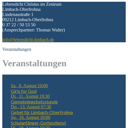
Lebenslicht Christus im Zentrum
Limbach-Oberfrohna
Lindenaustraße 1
09212 Limbach-Oberfrohna
0 37 22 / 50 53 50
(Ansprechpartner: Thomas Walter)
info@lebenslicht-limbach.de
Veranstaltungen
Veranstaltungen
Sa., 8. August 10:00
Girls for God
Di., 11. August 19:30
Gemeindegebetsstunde
Do., 13. August 07:30
Gebet für Limbach-Oberfrohna
So., 16. August 10:00
Schulanfänger-Gottesdienst
Di., 18. August 19:30